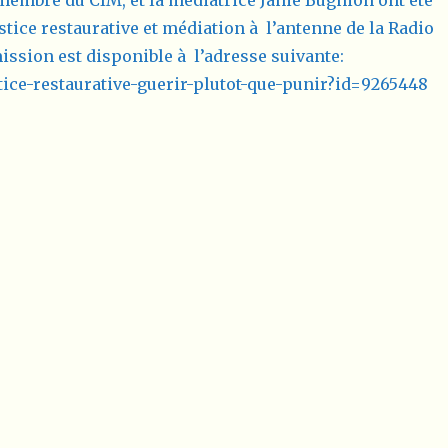
membre du CIM, et la médiatrice Janie Bugnion ont été
ustice restaurative et médiation à l’antenne de la Radio
ission est disponible à l’adresse suivante:
stice-restaurative-guerir-plutot-que-punir?id=9265448