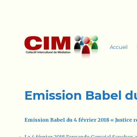
Accueil
Les médiateurs se moullent
cim-ge.ch
Emission Babel du
Emission Babel du 4 février 2018 « Justice r