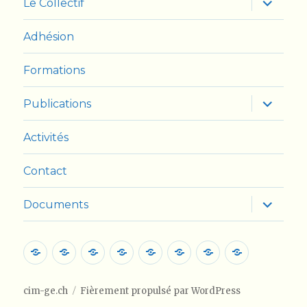
Le Collectif
le
sous-
menu
Adhésion
Formations
ouvrir
Publications
le
sous-
menu
Activités
Contact
ouvrir
Documents
le
sous-
menu
Accueil
Le
Adhésion
Formations
Publications
Activités
Contact
Document
Collectif
cim-ge.ch
Fièrement propulsé par WordPress