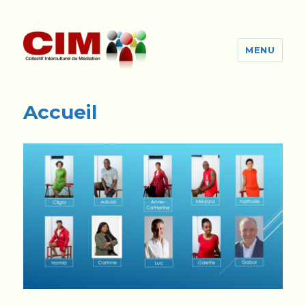
MENU
cim-ge.ch
Accueil