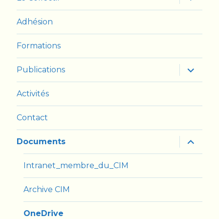
le
sous-
menu
Adhésion
Formations
ouvrir
Publications
le
sous-
menu
Activités
Contact
ouvrir
Documents
le
sous-
menu
Intranet_membre_du_CIM
Archive CIM
OneDrive