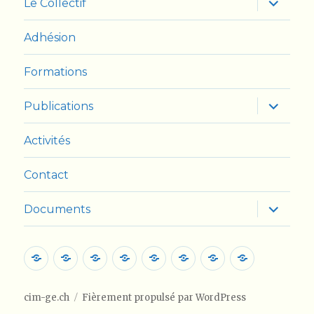
Le Collectif
le
sous-
menu
Adhésion
Formations
ouvrir
Publications
le
sous-
menu
Activités
Contact
ouvrir
Documents
le
sous-
menu
Accueil
Le
Adhésion
Formations
Publications
Activités
Contact
Document
Collectif
cim-ge.ch
Fièrement propulsé par WordPress