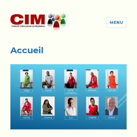
MENU
cim-ge.ch
Accueil